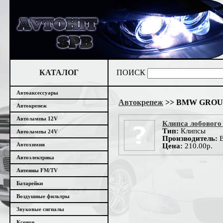
КАТАЛОГ
ПОИСК
Автоаксессуары
Автокрепеж
>> BMW GROU
Автокрепеж
Автолампы 12V
Клипса лобовог
Тип:
Клипсы
Автолампы 24V
Производитель:
B
Автохимия
Цена:
210.00р.
Автоэлектрика
Антенны FM/TV
Батарейки
Воздушные фильтры
Звуковые сигналы
Ксенон