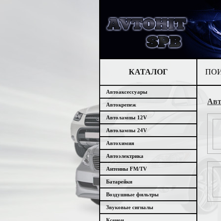
КАТАЛОГ
ПО
Автоаксессуары
Авт
Автокрепеж
Автолампы 12V
Автолампы 24V
Автохимия
Автоэлектрика
Антенны FM/TV
Батарейки
Воздушные фильтры
Звуковые сигналы
Ксенон