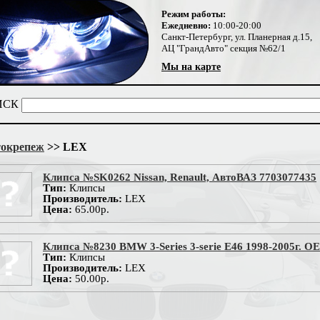
Режим работы:
Ежедневно:
10:00-20:00
Санкт-Петербург, ул. Планерная д.15,
АЦ "ГрандАвто" секция №62/1
Мы на карте
ИСК
окрепеж
>> LEX
Клипса №SK0262 Nissan, Renault, АвтоВАЗ 7703077435
Тип:
Клипсы
Производитель:
LEX
Цена:
65.00р.
Клипса №8230 BMW 3-Series 3-serie E46 1998-2005г. O
Тип:
Клипсы
Производитель:
LEX
Цена:
50.00р.