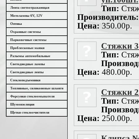
Тип:
Стяж
Лента светоотражающая
Производитель:
Мотолампы 6V, 12V
Цена:
350.00р.
Оптика
Охранные системы
Парковочные системы
Стяжки 3
Проблесковые маяки
Тип:
Стяж
Разъемы автомобильные
Производ
Светодиодные лампы
Цена:
480.00р.
Светодиодные ленты
Стеклоподъемники
Топливные, силиконовые шланги
Стяжки 2
Форсунки стеклоомывателя
Тип:
Стяж
Шумоизоляция
Производ
Щетки стеклоочистителя
Цена:
250.00р.
Клипса №