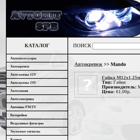
КАТАЛОГ
ПОИСК
Автоаксессуары
Автокрепеж
>> Mando
Автокрепеж
Автолампы 12V
Гайка М12х1,25м
Тип:
Гайки
Автолампы 24V
Производитель:
M
Автохимия
Цена:
61.00р.
Автоэлектрика
Антенны FM/TV
Батарейки
Воздушные фильтры
Звуковые сигналы
Ксенон