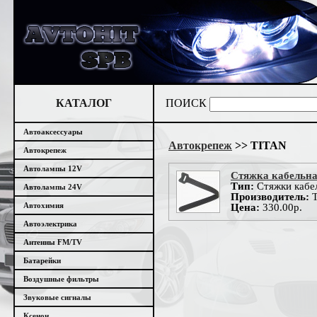
КАТАЛОГ
ПОИСК
Автоаксессуары
Автокрепеж
>> TITAN
Автокрепеж
Автолампы 12V
Стяжка кабельна
Тип:
Стяжки кабе
Автолампы 24V
Производитель:
T
Автохимия
Цена:
330.00р.
Автоэлектрика
Антенны FM/TV
Батарейки
Воздушные фильтры
Звуковые сигналы
Ксенон