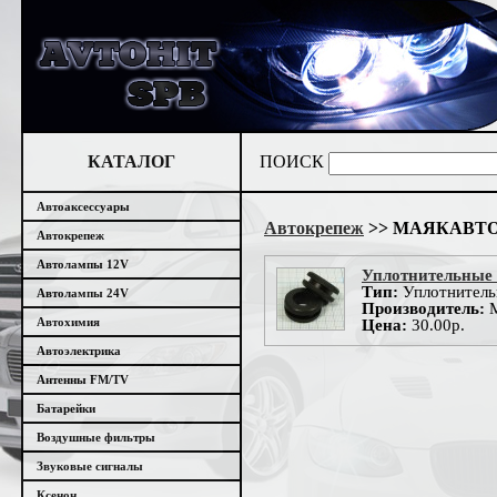
КАТАЛОГ
ПОИСК
Автоаксессуары
Автокрепеж
>> МАЯКАВТ
Автокрепеж
Автолампы 12V
Уплотнительные
Тип:
Уплотнитель
Автолампы 24V
Производитель:
Автохимия
Цена:
30.00р.
Автоэлектрика
Антенны FM/TV
Батарейки
Воздушные фильтры
Звуковые сигналы
Ксенон