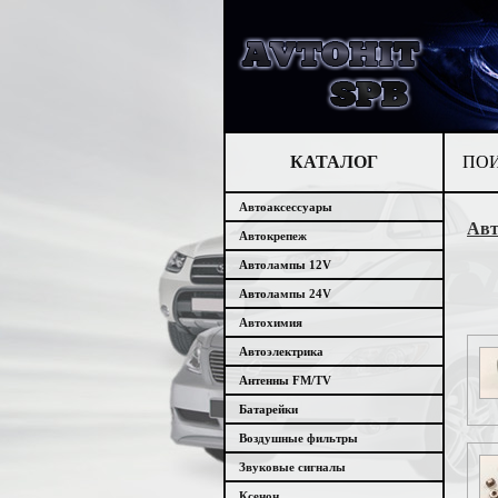
КАТАЛОГ
ПО
Автоаксессуары
Авт
Автокрепеж
Автолампы 12V
Автолампы 24V
Автохимия
Автоэлектрика
Антенны FM/TV
Батарейки
Воздушные фильтры
Звуковые сигналы
Ксенон