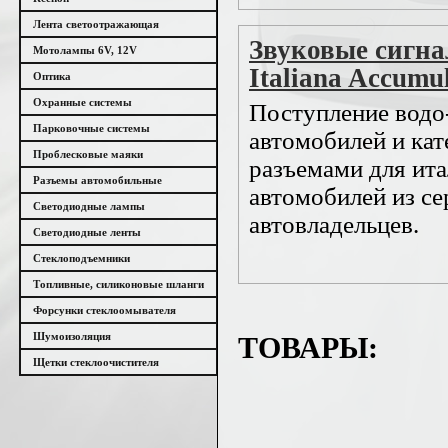
Лента светоотражающая
Звуковые сигн
Мотолампы 6V, 12V
Italiana Accumu
Оптика
Охранные системы
Поступление водо
Парковочные системы
автомобилей и ка
Проблесковые маяки
разъемами для ита
Разъемы автомобильные
автомобилей из с
Светодиодные лампы
автовладельцев.
Светодиодные ленты
Стеклоподъемники
Топливные, силиконовые шланги
Форсунки стеклоомывателя
Шумоизоляция
ТОВАРЫ:
Щетки стеклоочистителя