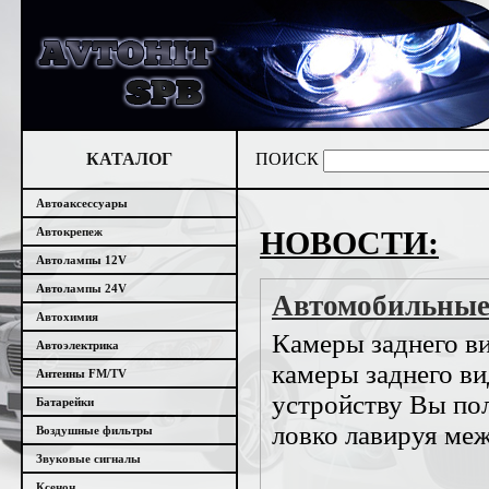
КАТАЛОГ
ПОИСК
Автоаксессуары
Автокрепеж
НОВОСТИ:
Автолампы 12V
Автолампы 24V
Автомобильные
Автохимия
Камеры заднего ви
Автоэлектрика
камеры заднего ви
Антенны FM/TV
устройству Вы пол
Батарейки
ловко лавируя ме
Воздушные фильтры
Звуковые сигналы
Ксенон