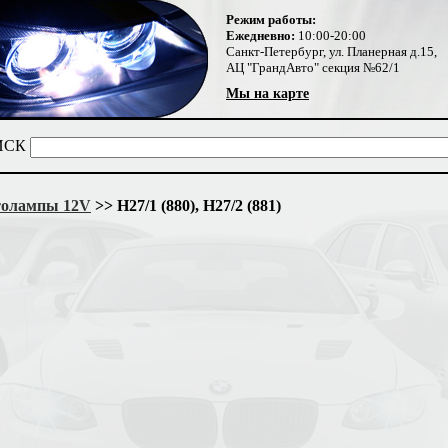
Режим работы:
Ежедневно:
10:00-20:00
Санкт-Петербург, ул. Планерная д.15,
АЦ "ГрандАвто" секция №62/1
Мы на карте
ИСК
олампы 12V
>> H27/1 (880), H27/2 (881)