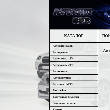
КАТАЛОГ
ПО
Автоаксессуары
Авт
Автокрепеж
Автолампы 12V
Автолампы 24V
Автохимия
Автоэлектрика
Антенны FM/TV
Батарейки
Воздушные фильтры
Звуковые сигналы
Ксенон