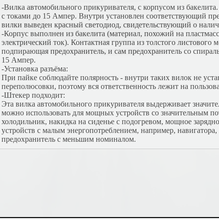
-Вилка автомобильного прикуривателя, с корпусом из бакелита.
с токами до 15 Ампер. Внутри установлен соответствующий пре
вилки выведен красный светодиод, свидетельствующий о нали
-Корпус выполнен из бакелита (материал, похожий на пластмас
электрический ток). Контактная группа из толстого листового 
подпирающая предохранитель, и сам предохранитель со спираль
15 Ампер.
-Установка разъёма:
При пайке соблюдайте полярность - внутри таких вилок не уста
переполюсовки, поэтому вся ответственность лежит на пользова
-Штекер подходит:
Эта вилка автомобильного прикуривателя выдерживает значите
можно использовать для мощных устройств со значительным пот
холодильник, накидка на сиденье с подогревом, мощное зарядное
устройств с малым энергопотреблением, например, навигатора,
предохранитель с меньшим номиналом.