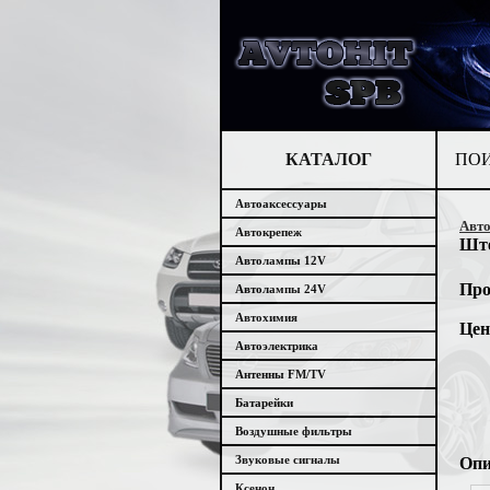
КАТАЛОГ
ПО
Автоаксессуары
Авто
Автокрепеж
Ште
Автолампы 12V
Про
Автолампы 24V
Автохимия
Цен
Автоэлектрика
Антенны FM/TV
Батарейки
Воздушные фильтры
Звуковые сигналы
Опи
Ксенон