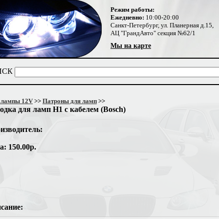
Режим работы:
Ежедневно:
10:00-20:00
Санкт-Петербург, ул. Планерная д.15,
АЦ "ГрандАвто" секция №62/1
Мы на карте
ИСК
олампы 12V
>>
Патроны для ламп
>>
одка для ламп H1 с кабелем (Bosch)
изводитель:
а: 150.00р.
сание: