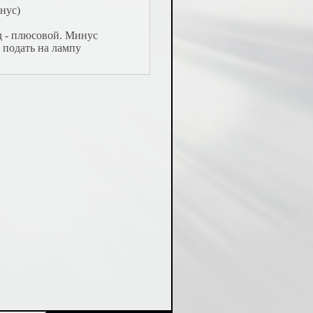
нус)
д - плюсовой. Минус
 подать на лампу