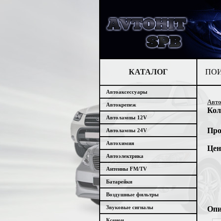
КАТАЛОГ
ПО
Автоаксессуары
Авт
Автокрепеж
Кол
Автолампы 12V
Про
Автолампы 24V
Автохимия
Цен
Автоэлектрика
Антенны FM/TV
Батарейки
Воздушные фильтры
Звуковые сигналы
Опи
Ксенон