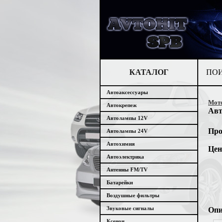
КАТАЛОГ
ПО
Автоаксессуары
Мото
Автокрепеж
Авт
Автолампы 12V
Про
Автолампы 24V
Автохимия
Цен
Автоэлектрика
Антенны FM/TV
Батарейки
Воздушные фильтры
Звуковые сигналы
Опи
Ксенон